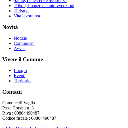
Salute, benessere e assistenza
Tributi, finanze e contravvenzioni
Turismo
Vita lavorativa
Novità
Notizie
Comunicati
Avvisi
Vivere il Comune
Luoghi
Eventi
Territorio
Contatti
Comune di Vaglia
P.zza Corsini n. 3
P.iva : 00864490487
Codice fiscale : 00864490487