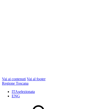
Vai ai contenuti
Vai al footer
Regione Toscana
ITA
selezionata
ENG