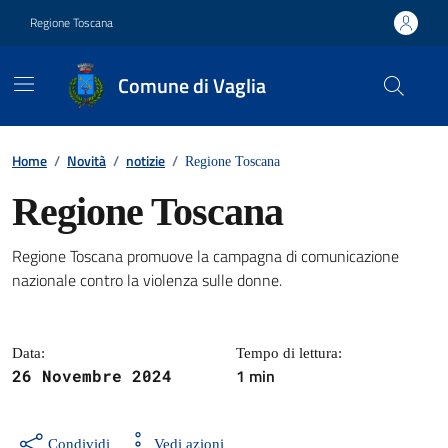
Vai ai contenuti
Vai al footer
Regione Toscana
Comune di Vaglia
Contenuti in evidenza
Home
/
Novità
/
notizie
/
Regione Toscana
Regione Toscana
Regione Toscana promuove la campagna di comunicazione
Dettagli della notizia
nazionale contro la violenza sulle donne.
Data:
Tempo di lettura:
1 min
26 Novembre 2024
Condividi
Vedi azioni