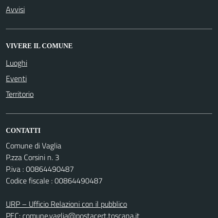
Avvisi
VIVERE IL COMUNE
Luoghi
Eventi
Territorio
CONTATTI
Comune di Vaglia
P.zza Corsini n. 3
P.iva : 00864490487
Codice fiscale : 00864490487
URP – Ufficio Relazioni con il pubblico
PEC:
comune.vaglia@postacert.toscana.it